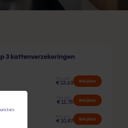
p 3 kattenverzekeringen
Prijs p/m:
Bekijken
€ 13,63
Prijs p/m:
Bekijken
€ 11,75
uncties
Prijs p/m:
Bekijken
€ 10,87