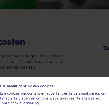
kosten
To
 brengt veel vreugde, maar ook de
t zich mee. Naast de aanschaf van
ich af: wat kost een
ken of ziektes, kunnen de medische
ite maakt gebruik van cookies
en. Door vooraf een
verzekering voor
ken cookies om content en advertenties te personaliseren, om f
 financiële verrassingen en garandeer
al media te bieden en om ons websiteverkeer te analyseren.
lees je meer over de opbouw van de
r
onze cookieverklaring.
enverzekering vindt die past bij jouw