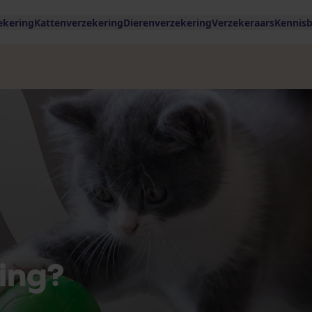
ekering
Kattenverzekering
Dierenverzekering
Verzekeraars
Kennis
ing?