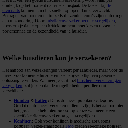
Het nut van een goede huisdierenverzekering wordt vaak pas
duidelijk op het moment dat er iets misgaat. De kosten bij
de
dierenarts
kunnen namelijk sneller oplopen dan je verwacht.
Bedragen van honderden tot zelfs duizenden euro’s zijn eerder regel
dan uitzondering. Door
huisdierenverzekeringen te vergelijken
,
voorkom je dat je op een kritiek moment moet kiezen tussen je
portemonnee en de gezondheid van je huisdier.
Welke huisdieren kun je verzekeren?
Het aanbod aan verzekeringen varieert per aanbieder, maar voor de
meest voorkomende huisdieren is er vrijwel altijd een passende
oplossing te vinden. Wanneer je start met
huisdierenverzekeringen
vergelijken
, zul je zien dat de mogelijkheden per diersoort
verschillen:
Honden
&
katten
:
Dit is de meest populaire categorie.
Omdat dit de meest verzekerde dieren zijn, is het aanbod hier
het grootst. Je hebt hierdoor volop keuze wanneer je een
specifieke dierenverzekering gaat vergelijken.
Konijnen
:
Ook voor konijnen is medische zorg soms
kostbaar. Verzekeraars zoals
Figo
bieden specifieke polissen