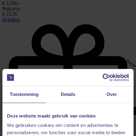
€ 3.250,-
Prijs p/m:
€ 23,76
Bekijken
Popul
Toestemming
Details
Over
Deze website maakt gebruik van cookies
We gebruiken cookies om content en advertenties te
personaliseren, om functies voor social media te bieden