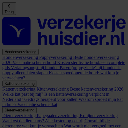
Terug
Hondenverzekering
Hondenverzekering
Puppyverzekering
Beste hondenverzekering
2026
Vaccinatie schema hond
Kosten sterilisatie hond: een complete
gids
Verlatingsangst bij honden
Parvo (puppyziekte) bij honden
Je
puppy alleen laten slapen
Kosten spoedoperatie hond: wat kun je
verwachten?
Kattenverzekering
Kattenverzekering
Kittenverzekering
Beste kattenverzekering 2026
Welke kat past bij mij?
Is een kattenverzekering verplicht in
Nederland?
Gedragstherapeut voor katten
Waarom sproeit mijn kat
in huis?
Vaccinatie schema kat
Dierenverzekering
Dierenverzekering
Papegaaienverzekering
Konijnenverzekering
Wat kost de dierenarts? Alle kosten op een rij
Consult bij de
dierenarts: wat kun je verwachten
Wat wordt niet vergoed met een