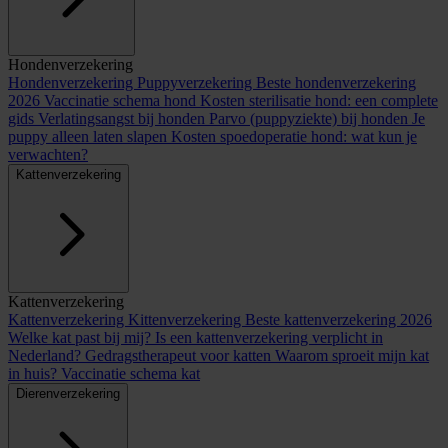
Hondenverzekering
Hondenverzekering
Puppyverzekering
Beste hondenverzekering
2026
Vaccinatie schema hond
Kosten sterilisatie hond: een complete
gids
Verlatingsangst bij honden
Parvo (puppyziekte) bij honden
Je
puppy alleen laten slapen
Kosten spoedoperatie hond: wat kun je
verwachten?
Kattenverzekering
Kattenverzekering
Kattenverzekering
Kittenverzekering
Beste kattenverzekering 2026
Welke kat past bij mij?
Is een kattenverzekering verplicht in
Nederland?
Gedragstherapeut voor katten
Waarom sproeit mijn kat
in huis?
Vaccinatie schema kat
Dierenverzekering