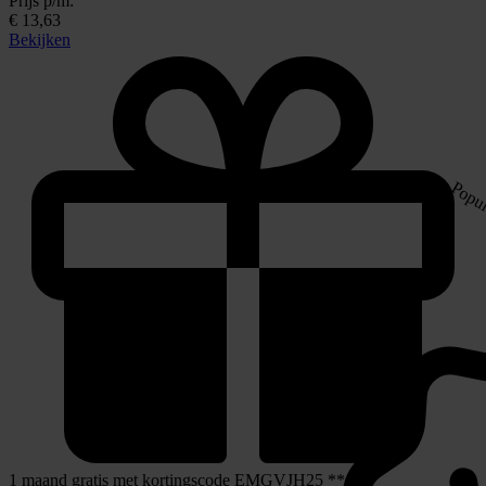
Prijs p/m:
€ 13,63
Bekijken
Popul
1 maand gratis met kortingscode EMGVJH25 **