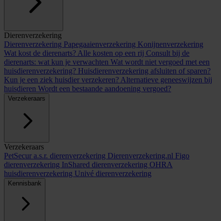
Dierenverzekering
Dierenverzekering
Papegaaienverzekering
Konijnenverzekering
Wat kost de dierenarts? Alle kosten op een rij
Consult bij de
dierenarts: wat kun je verwachten
Wat wordt niet vergoed met een
huisdierenverzekering?
Huisdierenverzekering afsluiten of sparen?
Kun je een ziek huisdier verzekeren?
Alternatieve geneeswijzen bij
huisdieren
Wordt een bestaande aandoening vergoed?
Verzekeraars
Verzekeraars
PetSecur
a.s.r. dierenverzekering
Dierenverzekering.nl
Figo
dierenverzekering
InShared dierenverzekering
OHRA
huisdierenverzekering
Univé dierenverzekering
Kennisbank