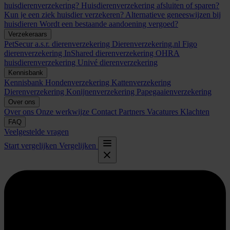
huisdierenverzekering?
Huisdierenverzekering afsluiten of sparen?
Kun je een ziek huisdier verzekeren?
Alternatieve geneeswijzen bij
huisdieren
Wordt een bestaande aandoening vergoed?
Verzekeraars
PetSecur
a.s.r. dierenverzekering
Dierenverzekering.nl
Figo
dierenverzekering
InShared dierenverzekering
OHRA
huisdierenverzekering
Univé dierenverzekering
Kennisbank
Kennisbank
Hondenverzekering
Kattenverzekering
Dierenverzekering
Konijnenverzekering
Papegaaienverzekering
Over ons
Over ons
Onze werkwijze
Contact
Partners
Vacatures
Klachten
FAQ
Veelgestelde vragen
Start vergelijken
Vergelijken