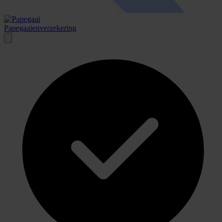
Papegaai­enver­zeker­ing