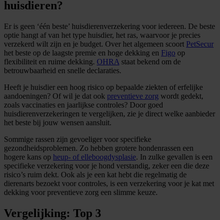
huisdieren?
Er is geen ‘één beste’ huisdierenverzekering voor iedereen. De beste
optie hangt af van het type huisdier, het ras, waarvoor je precies
verzekerd wilt zijn en je budget. Over het algemeen scoort
PetSecur
het beste op de laagste premie en hoge dekking en
Figo
op
flexibiliteit en ruime dekking.
OHRA
staat bekend om de
betrouwbaarheid en snelle declaraties.
Heeft je huisdier een hoog risico op bepaalde ziekten of erfelijke
aandoeningen? Of wil je dat ook
preventieve zorg
wordt gedekt,
zoals vaccinaties en jaarlijkse controles? Door goed
huisdierenverzekeringen te vergelijken, zie je direct welke aanbieder
het beste bij jouw wensen aansluit.
Sommige rassen zijn gevoeliger voor specifieke
gezondheidsproblemen. Zo hebben grotere hondenrassen een
hogere kans op
heup- of elleboogdysplasie
. In zulke gevallen is een
specifieke verzekering voor je hond verstandig, zeker een die deze
risico’s ruim dekt. Ook als je een kat hebt die regelmatig de
dierenarts bezoekt voor controles, is een verzekering voor je kat met
dekking voor preventieve zorg een slimme keuze.
Vergelijking: Top 3