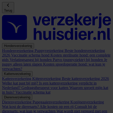
Terug
Hondenverzekering
Hondenverzekering
Puppyverzekering
Beste hondenverzekering
2026
Vaccinatie schema hond
Kosten sterilisatie hond: een complete
gids
Verlatingsangst bij honden
Parvo (puppyziekte) bij honden
Je
puppy alleen laten slapen
Kosten spoedoperatie hond: wat kun je
verwachten?
Kattenverzekering
Kattenverzekering
Kittenverzekering
Beste kattenverzekering 2026
Welke kat past bij mij?
Is een kattenverzekering verplicht in
Nederland?
Gedragstherapeut voor katten
Waarom sproeit mijn kat
in huis?
Vaccinatie schema kat
Dierenverzekering
Dierenverzekering
Papegaaienverzekering
Konijnenverzekering
Wat kost de dierenarts? Alle kosten op een rij
Consult bij de
dierenarts: wat kun je verwachten
Wat wordt niet vergoed met een