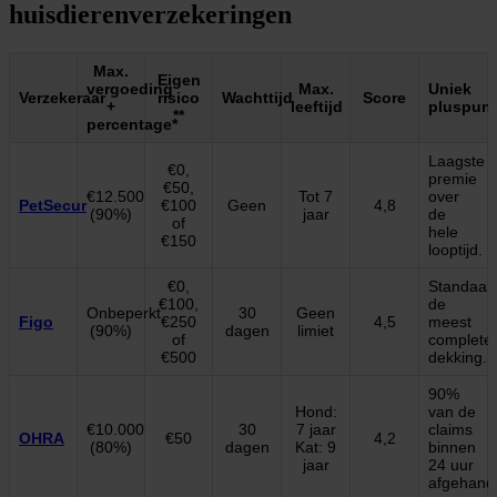
huisdierenverzekeringen
Max.
Eigen
vergoeding
Max.
Uniek
Verzekeraar
risico
Wachttijd
Score
+
leeftijd
pluspunt
**
percentage*
Laagste
€0,
premie
€50,
€12.500
Tot 7
over
PetSecur
€100
Geen
4,8
(90%)
jaar
de
of
hele
€150
looptijd.
€0,
Standaar
€100,
de
Onbeperkt
30
Geen
Figo
€250
4,5
meest
(90%)
dagen
limiet
of
complete
€500
dekking.
90%
Hond:
van de
€10.000
30
7 jaar
claims
OHRA
€50
4,2
(80%)
dagen
Kat: 9
binnen
jaar
24 uur
afgehand