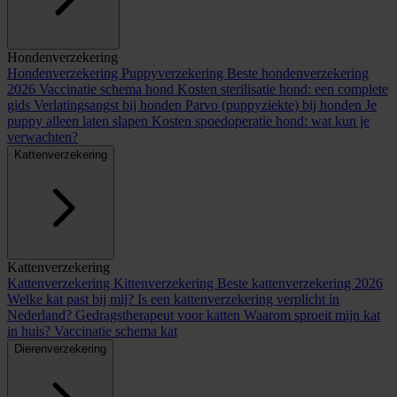
Hondenverzekering
Hondenverzekering
Puppyverzekering
Beste hondenverzekering
2026
Vaccinatie schema hond
Kosten sterilisatie hond: een complete
gids
Verlatingsangst bij honden
Parvo (puppyziekte) bij honden
Je
puppy alleen laten slapen
Kosten spoedoperatie hond: wat kun je
verwachten?
Kattenverzekering
Kattenverzekering
Kattenverzekering
Kittenverzekering
Beste kattenverzekering 2026
Welke kat past bij mij?
Is een kattenverzekering verplicht in
Nederland?
Gedragstherapeut voor katten
Waarom sproeit mijn kat
in huis?
Vaccinatie schema kat
Dierenverzekering