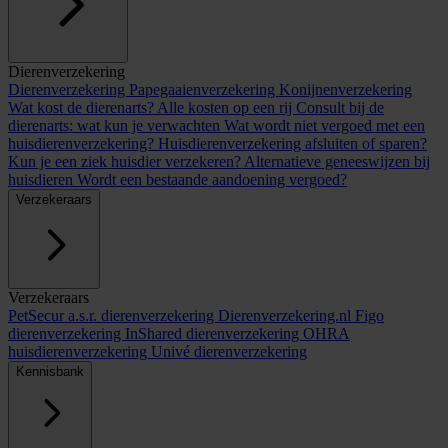
Dierenverzekering
Dierenverzekering
Papegaaienverzekering
Konijnenverzekering
Wat kost de dierenarts? Alle kosten op een rij
Consult bij de
dierenarts: wat kun je verwachten
Wat wordt niet vergoed met een
huisdierenverzekering?
Huisdierenverzekering afsluiten of sparen?
Kun je een ziek huisdier verzekeren?
Alternatieve geneeswijzen bij
huisdieren
Wordt een bestaande aandoening vergoed?
Verzekeraars
Verzekeraars
PetSecur
a.s.r. dierenverzekering
Dierenverzekering.nl
Figo
dierenverzekering
InShared dierenverzekering
OHRA
huisdierenverzekering
Univé dierenverzekering
Kennisbank