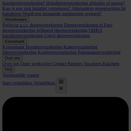
huisdierenverzekering?
Huisdierenverzekering afsluiten of sparen?
Kun je een ziek huisdier verzekeren?
Alternatieve geneeswijzen bij
huisdieren
Wordt een bestaande aandoening vergoed?
Verzekeraars
PetSecur
a.s.r. dierenverzekering
Dierenverzekering.nl
Figo
dierenverzekering
InShared dierenverzekering
OHRA
huisdierenverzekering
Univé dierenverzekering
Kennisbank
Kennisbank
Hondenverzekering
Kattenverzekering
Dierenverzekering
Konijnenverzekering
Papegaaienverzekering
Over ons
Over ons
Onze werkwijze
Contact
Partners
Vacatures
Klachten
FAQ
Veelgestelde vragen
Start vergelijken
Vergelijken