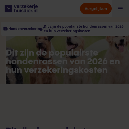
Vergelijken
Dit zijn de populairste hondenrassen van 2026
/
Hondenverzekering
/
en hun verzekeringskosten
Hondenverzekering
Kattenverzekering
Dit zijn de populairste
hondenrassen van 2026 en
hun verzekeringskosten
Dierenverzekering
Verzekeraars
Kennisbank
Over ons