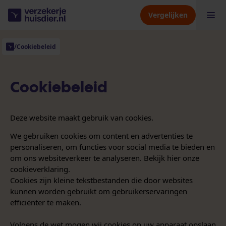
Vergelijken
/
Cookiebeleid
Hondenverzekering
Cookiebeleid
Kattenverzekering
Deze website maakt gebruik van cookies.
Dierenverzekering
We gebruiken cookies om content en advertenties te
personaliseren, om functies voor social media te bieden en
Verzekeraars
om ons websiteverkeer te analyseren. Bekijk
hier
onze
cookieverklaring.
Cookies zijn kleine tekstbestanden die door websites
Kennisbank
kunnen worden gebruikt om gebruikerservaringen
efficiënter te maken.
Over ons
Volgens de wet mogen wij cookies op uw apparaat opslaan