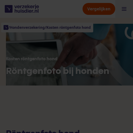
Vergelijken
/
Hondenverzekering
/
Kosten röntgenfoto hond
Hondenverzekering
Kattenverzekering
Kosten röntgenfoto hond
Röntgenfoto bij honden
Dierenverzekering
Verzekeraars
Kennisbank
Over ons