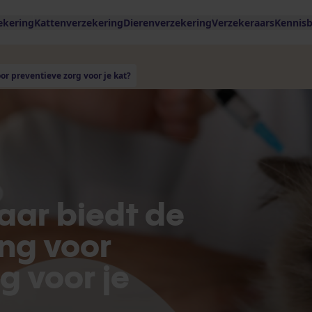
ekering
Kattenverzekering
Dierenverzekering
Verzekeraars
Kennis
r preventieve zorg voor je kat?
aar biedt de
ng voor
g voor je