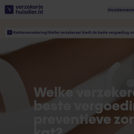
Hondenverz
/
Kattenverzekering
/
Welke verzekeraar biedt de beste vergoeding voo
Welke verzeker
beste vergoedi
preventieve zor
kat?