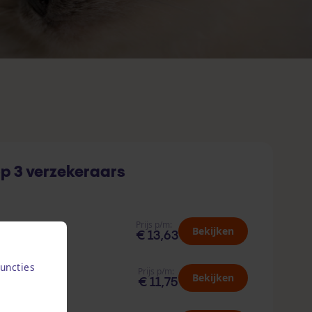
p 3 verzekeraars
Prijs p/m:
Bekijken
€ 13,63
uncties
Prijs p/m:
Bekijken
€ 11,75