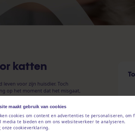
or katten
To
 leven voor zijn huisdier. Toch
ing
op het moment dat het misgaat,
t je dat veel medische problemen
orzorgsmaatregelen? Door te kiezen
ite maakt gebruik van cookies
 je kat via de
vergelijker
, ontdek je
ken cookies om content en advertenties te personaliseren, om f
r controles en vaccinaties dekken.
al media te bieden en om ons websiteverkeer te analyseren.
rg voor je kat en zie je welke
r
onze cookieverklaring.