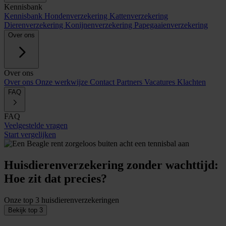
Kennisbank
Kennisbank
Hondenverzekering
Kattenverzekering
Dierenverzekering
Konijnenverzekering
Papegaaienverzekering
Over ons
Over ons
Over ons
Onze werkwijze
Contact
Partners
Vacatures
Klachten
FAQ
FAQ
Veelgestelde vragen
Start vergelijken
Huisdierenverzekering zonder wachttijd:
Hoe zit dat precies?
Onze top 3 huisdierenverzekeringen
Bekijk top 3