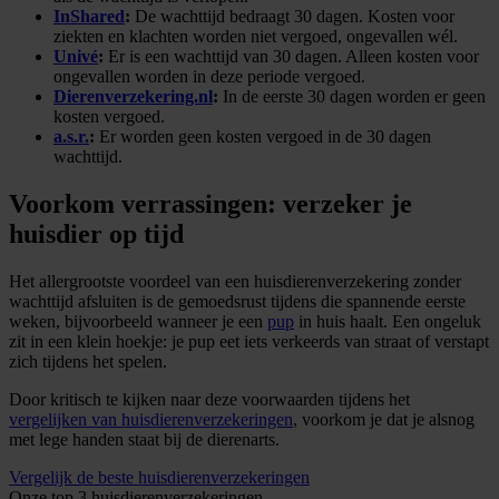
InShared
:
De wachttijd bedraagt 30 dagen. Kosten voor
ziekten en klachten worden niet vergoed, ongevallen wél.
Univé
:
Er is een wachttijd van 30 dagen. Alleen kosten voor
ongevallen worden in deze periode vergoed.
Dierenverzekering.nl
:
In de eerste 30 dagen worden er geen
kosten vergoed.
a.s.r.
:
Er worden geen kosten vergoed in de 30 dagen
wachttijd.
Voorkom verrassingen: verzeker je
huisdier op tijd
Het allergrootste voordeel van een huisdierenverzekering zonder
wachttijd afsluiten is de gemoedsrust tijdens die spannende eerste
weken, bijvoorbeeld wanneer je een
pup
in huis haalt. Een ongeluk
zit in een klein hoekje: je pup eet iets verkeerds van straat of verstapt
zich tijdens het spelen.
Door kritisch te kijken naar deze voorwaarden tijdens het
vergelijken van huisdierenverzekeringen
, voorkom je dat je alsnog
met lege handen staat bij de dierenarts.
Vergelijk de beste huisdierenverzekeringen
Onze top 3 huisdierenverzekeringen