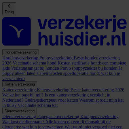
Terug
Hondenverzekering
Hondenverzekering
Puppyverzekering
Beste hondenverzekering
2026
Vaccinatie schema hond
Kosten sterilisatie hond: een complete
gids
Verlatingsangst bij honden
Parvo (puppyziekte) bij honden
Je
puppy alleen laten slapen
Kosten spoedoperatie hond: wat kun je
verwachten?
Kattenverzekering
Kattenverzekering
Kittenverzekering
Beste kattenverzekering 2026
Welke kat past bij mij?
Is een kattenverzekering verplicht in
Nederland?
Gedragstherapeut voor katten
Waarom sproeit mijn kat
in huis?
Vaccinatie schema kat
Dierenverzekering
Dierenverzekering
Papegaaienverzekering
Konijnenverzekering
Wat kost de dierenarts? Alle kosten op een rij
Consult bij de
dierenarts: wat kun je verwachten
Wat wordt niet vergoed met een