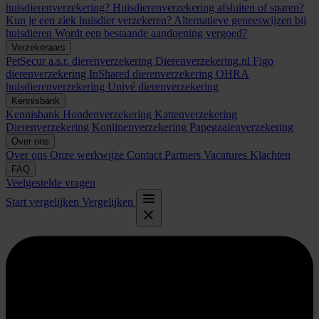
huisdierenverzekering?
Huisdierenverzekering afsluiten of sparen?
Kun je een ziek huisdier verzekeren?
Alternatieve geneeswijzen bij
huisdieren
Wordt een bestaande aandoening vergoed?
Verzekeraars
PetSecur
a.s.r. dierenverzekering
Dierenverzekering.nl
Figo
dierenverzekering
InShared dierenverzekering
OHRA
huisdierenverzekering
Univé dierenverzekering
Kennisbank
Kennisbank
Hondenverzekering
Kattenverzekering
Dierenverzekering
Konijnenverzekering
Papegaaienverzekering
Over ons
Over ons
Onze werkwijze
Contact
Partners
Vacatures
Klachten
FAQ
Veelgestelde vragen
Start vergelijken
Vergelijken