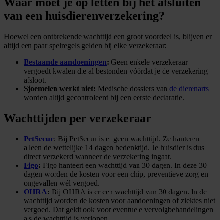
Waar moet je op letten bij het afsluiten
van een huisdierenverzekering?
Hoewel een ontbrekende wachttijd een groot voordeel is, blijven er
altijd een paar spelregels gelden bij elke verzekeraar:
Bestaande aandoeningen
:
Geen enkele verzekeraar
vergoedt kwalen die al bestonden vóórdat je de verzekering
afsloot.
Sjoemelen werkt niet:
Medische dossiers van
de dierenarts
worden altijd gecontroleerd bij een eerste declaratie.
Wachttijden per verzekeraar
PetSecur
:
Bij PetSecur is er geen wachttijd. Ze hanteren
alleen de wettelijke 14 dagen bedenktijd. Je huisdier is dus
direct verzekerd wanneer de verzekering ingaat.
Figo
:
Figo hanteert een wachttijd van 30 dagen. In deze 30
dagen worden de kosten voor een chip, preventieve zorg en
ongevallen wél vergoed.
OHRA
:
Bij OHRA is er een wachttijd van 30 dagen. In de
wachttijd worden de kosten voor aandoeningen of ziektes niet
vergoed. Dat geldt ook voor eventuele vervolgbehandelingen
als de wachttijd is verlopen.