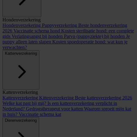
Hondenverzekering
Hondenverzekering
Puppyverzekering
Beste hondenverzekering
2026
Vaccinatie schema hond
Kosten sterilisatie hond: een complete
gids
Verlatingsangst bij honden
Parvo (puppyziekte) bij honden
Je
puppy alleen laten slapen
Kosten spoedoperatie hond: wat kun je
verwachten?
Kattenverzekering
Kattenverzekering
Kattenverzekering
Kittenverzekering
Beste kattenverzekering 2026
Welke kat past bij mij?
Is een kattenverzekering verplicht in
Nederland?
Gedragstherapeut voor katten
Waarom sproeit mijn kat
in huis?
Vaccinatie schema kat
Dierenverzekering