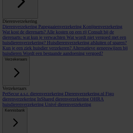
Dierenverzekering
Dierenverzekering
Papegaaienverzekering
Konijnenverzekering
Wat kost de dierenarts? Alle kosten op een rij
Consult bij de
dierenarts: wat kun je verwachten
Wat wordt niet vergoed met een
huisdierenverzekering?
Huisdierenverzekering afsluiten of sparen?
Kun je een ziek huisdier verzekeren?
Alternatieve geneeswijzen bij
huisdieren
Wordt een bestaande aandoening vergoed?
Verzekeraars
Verzekeraars
PetSecur
a.s.r. dierenverzekering
Dierenverzekering.nl
Figo
dierenverzekering
InShared dierenverzekering
OHRA
huisdierenverzekering
Univé dierenverzekering
Kennisbank