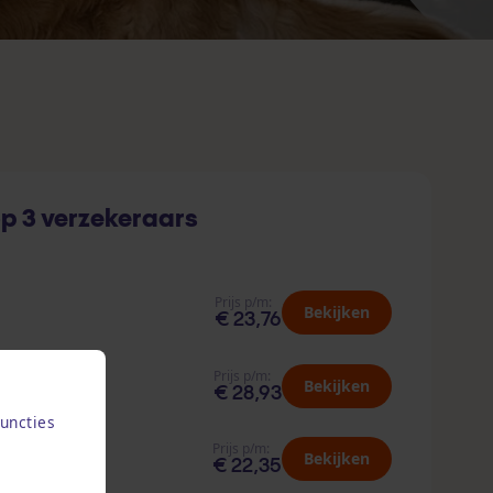
p 3 verzekeraars
Prijs p/m:
Bekijken
€ 23,76
Prijs p/m:
Bekijken
€ 28,93
uncties
Prijs p/m:
Bekijken
€ 22,35