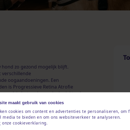
To
 hond zo gezond mogelijk blijft.
 verschillende
nde oogaandoeningen. Een
en is Progressieve Retina Atrofie
 merk je het vaak pas als de ziekte al
ees je wat deze oogziekte bij honden
ite maakt gebruik van cookies
nt en waarom een tijdige diagnose
ken cookies om content en advertenties te personaliseren, om f
isdier.
al media te bieden en om ons websiteverkeer te analyseren.
r
onze cookieverklaring.