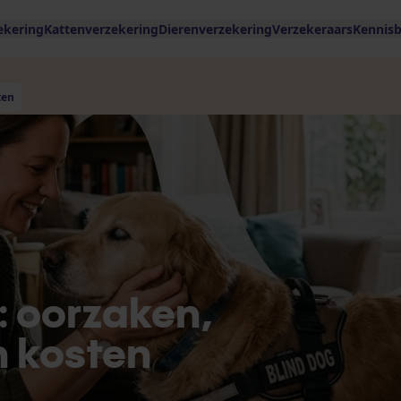
ekering
Kattenverzekering
Dierenverzekering
Verzekeraars
Kennis
ten
: oorzaken,
n kosten