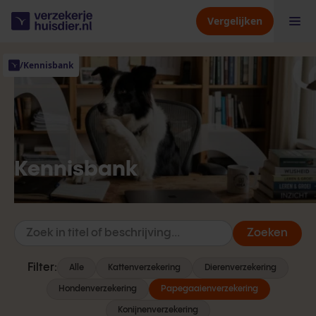
Vergelijken
/
Kennisbank
Hondenverzekering
Kattenverzekering
Kennisbank
Dierenverzekering
Verzekeraars
Zoeken
Kennisbank
Filter:
Alle
Kattenverzekering
Dierenverzekering
Hondenverzekering
Papegaaienverzekering
Over ons
Konijnenverzekering