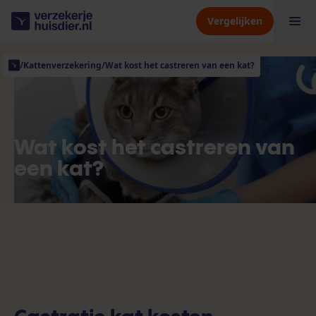
Vergelijken
/
Kattenverzekering
/
Wat kost het castreren van een kat?
Hondenverzekering
Kattenverzekering
Wat kost het castreren van
een kat?
Dierenverzekering
Verzekeraars
Kennisbank
Over ons