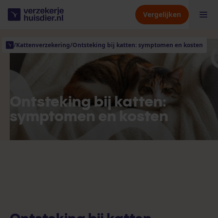
Vergelijken
/
Kattenverzekering
/
Ontsteking bij katten: symptomen en kosten
Hondenverzekering
Kattenverzekering
Ontsteking bij katten:
symptomen en kosten
Dierenverzekering
Verzekeraars
Kennisbank
Over ons