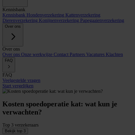
Kennisbank
Kennisbank
Hondenverzekering
Kattenverzekering
Dierenverzekering
Konijnenverzekering
Papegaaienverzekering
Over ons
Over ons
Over ons
Onze werkwijze
Contact
Partners
Vacatures
Klachten
FAQ
FAQ
Veelgestelde vragen
Start vergelijken
Kosten spoedoperatie kat: wat kun je
verwachten?
Top 3 verzekeraars
Bekijk top 3