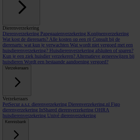
Dierenverzekering
Dierenverzekering
Papegaaienverzekering
Konijnenverzekering
Wat kost de dierenarts? Alle kosten op een rij
Consult bij de
dierenarts: wat kun je verwachten
Wat wordt niet vergoed met een
huisdierenverzekering?
Huisdierenverzekering afsluiten of sparen?
Kun je een ziek huisdier verzekeren?
Alternatieve geneeswijzen bij
huisdieren
Wordt een bestaande aandoening vergoed?
Verzekeraars
Verzekeraars
PetSecur
a.s.r. dierenverzekering
Dierenverzekering.nl
Figo
dierenverzekering
InShared dierenverzekering
OHRA
huisdierenverzekering
Univé dierenverzekering
Kennisbank