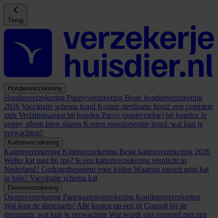
Terug
Hondenverzekering
Hondenverzekering
Puppyverzekering
Beste hondenverzekering
2026
Vaccinatie schema hond
Kosten sterilisatie hond: een complete
gids
Verlatingsangst bij honden
Parvo (puppyziekte) bij honden
Je
puppy alleen laten slapen
Kosten spoedoperatie hond: wat kun je
verwachten?
Kattenverzekering
Kattenverzekering
Kittenverzekering
Beste kattenverzekering 2026
Welke kat past bij mij?
Is een kattenverzekering verplicht in
Nederland?
Gedragstherapeut voor katten
Waarom sproeit mijn kat
in huis?
Vaccinatie schema kat
Dierenverzekering
Dierenverzekering
Papegaaienverzekering
Konijnenverzekering
Wat kost de dierenarts? Alle kosten op een rij
Consult bij de
dierenarts: wat kun je verwachten
Wat wordt niet vergoed met een