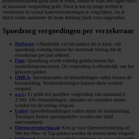
polisvoorwaarden goed door te lezen, omdat er vaak een eigen risico
of maximale vergoeding geldt. Door je kat op jonge leeftijd te
verzekeren en vooraf kattenverzekeringen te vergelijken, zie je
direct welke aanbieder de beste dekking biedt voor ongevallen.
Spoedzorg vergoedingen per verzekeraar
PetSecur
:
Afhankelijk van het pakket dat je kiest, valt
spoedhulp volledig binnen het maximale bedrag dat de
verzekeraar per jaar uitkeert.
Figo
:
Spoedzorg wordt volledig gedekt binnen het
jaardekkingsmaximum. De vergoeding is afhankelijk van het
gekozen pakket.
OHRA
:
Spoedoperaties en behandelingen vallen binnen de
basisdekking. Weekendtoeslagen kunnen deels worden
vergoed.
a.s.r.
:
Er geldt een jaarlijkse vergoeding van maximaal €
2.500. Alle behandelingen, operaties en consulten samen
worden tot dit bedrag vergoed.
Univé
:
Spoedbehandelingen vallen onder de basisdekking.
Toeslagen buiten openingstijden worden niet altijd
meeverzekerd.
Dierenverzekering.nl
:
Kies je voor Dierenverzekering.nl?
Met het Plus- of Top-pakket worden de kosten deels vergoed.
InShared
:
Vergoedt spoedbehandelingen als ze noodzakelijk