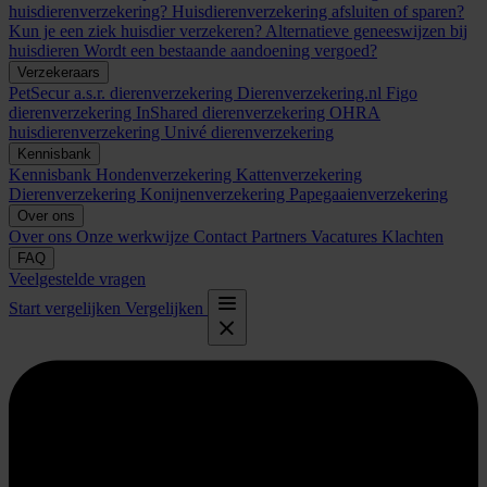
huisdierenverzekering?
Huisdierenverzekering afsluiten of sparen?
Kun je een ziek huisdier verzekeren?
Alternatieve geneeswijzen bij
huisdieren
Wordt een bestaande aandoening vergoed?
Verzekeraars
PetSecur
a.s.r. dierenverzekering
Dierenverzekering.nl
Figo
dierenverzekering
InShared dierenverzekering
OHRA
huisdierenverzekering
Univé dierenverzekering
Kennisbank
Kennisbank
Hondenverzekering
Kattenverzekering
Dierenverzekering
Konijnenverzekering
Papegaaienverzekering
Over ons
Over ons
Onze werkwijze
Contact
Partners
Vacatures
Klachten
FAQ
Veelgestelde vragen
Start vergelijken
Vergelijken