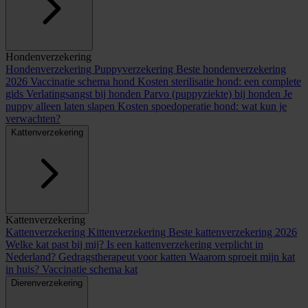
Hondenverzekering
Hondenverzekering
Puppyverzekering
Beste hondenverzekering
2026
Vaccinatie schema hond
Kosten sterilisatie hond: een complete
gids
Verlatingsangst bij honden
Parvo (puppyziekte) bij honden
Je
puppy alleen laten slapen
Kosten spoedoperatie hond: wat kun je
verwachten?
Kattenverzekering
Kattenverzekering
Kattenverzekering
Kittenverzekering
Beste kattenverzekering 2026
Welke kat past bij mij?
Is een kattenverzekering verplicht in
Nederland?
Gedragstherapeut voor katten
Waarom sproeit mijn kat
in huis?
Vaccinatie schema kat
Dierenverzekering