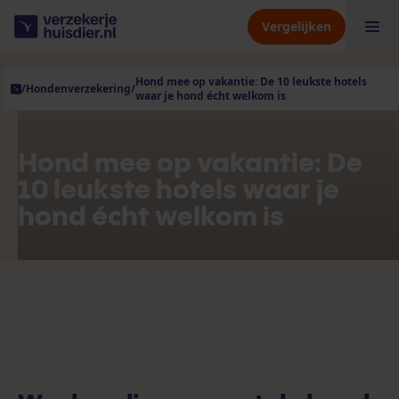
Vergelijken
Hond mee op vakantie: De 10 leukste hotels
/
Hondenverzekering
/
waar je hond écht welkom is
Hondenverzekering
Kattenverzekering
Hond mee op vakantie: De
10 leukste hotels waar je
hond écht welkom is
Dierenverzekering
Verzekeraars
Kennisbank
Over ons