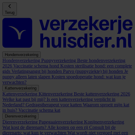
Terug
Hondenverzekering
Hondenverzekering
Puppyverzekering
Beste hondenverzekering
2026
Vaccinatie schema hond
Kosten sterilisatie hond: een complete
gids
Verlatingsangst bij honden
Parvo (puppyziekte) bij honden
Je
puppy alleen laten slapen
Kosten spoedoperatie hond: wat kun je
verwachten?
Kattenverzekering
Kattenverzekering
Kittenverzekering
Beste kattenverzekering 2026
Welke kat past bij mij?
Is een kattenverzekering verplicht in
Nederland?
Gedragstherapeut voor katten
Waarom sproeit mijn kat
in huis?
Vaccinatie schema kat
Dierenverzekering
Dierenverzekering
Papegaaienverzekering
Konijnenverzekering
Wat kost de dierenarts? Alle kosten op een rij
Consult bij de
dierenarts: wat kun je verwachten
Wat wordt niet vergoed met een