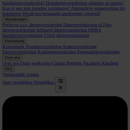
huisdierenverzekering?
Huisdierenverzekering afsluiten of sparen?
Kun je een ziek huisdier verzekeren?
Alternatieve geneeswijzen bij
huisdieren
Wordt een bestaande aandoening vergoed?
Verzekeraars
PetSecur
a.s.r. dierenverzekering
Dierenverzekering.nl
Figo
dierenverzekering
InShared dierenverzekering
OHRA
huisdierenverzekering
Univé dierenverzekering
Kennisbank
Kennisbank
Hondenverzekering
Kattenverzekering
Dierenverzekering
Konijnenverzekering
Papegaaienverzekering
Over ons
Over ons
Onze werkwijze
Contact
Partners
Vacatures
Klachten
FAQ
Veelgestelde vragen
Start vergelijken
Vergelijken