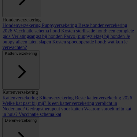
Hondenverzekering
Hondenverzekering
Puppyverzekering
Beste hondenverzekering
2026
Vaccinatie schema hond
Kosten sterilisatie hond: een complete
gids
Verlatingsangst bij honden
Parvo (puppyziekte) bij honden
Je
puppy alleen laten slapen
Kosten spoedoperatie hond: wat kun je
verwachten?
Kattenverzekering
Kattenverzekering
Kattenverzekering
Kittenverzekering
Beste kattenverzekering 2026
Welke kat past bij mij?
Is een kattenverzekering verplicht in
Nederland?
Gedragstherapeut voor katten
Waarom sproeit mijn kat
in huis?
Vaccinatie schema kat
Dierenverzekering