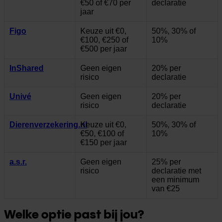
€50 of €70 per
declaratie
jaar
Figo
Keuze uit €0,
50%, 30% of
€100, €250 of
10%
€500 per jaar
InShared
Geen eigen
20% per
risico
declaratie
Univé
Geen eigen
20% per
risico
declaratie
Dierenverzekering.nl
Keuze uit €0,
50%, 30% of
€50, €100 of
10%
€150 per jaar
a.s.r.
Geen eigen
25% per
risico
declaratie met
een minimum
van €25
Welke optie past bij jou?