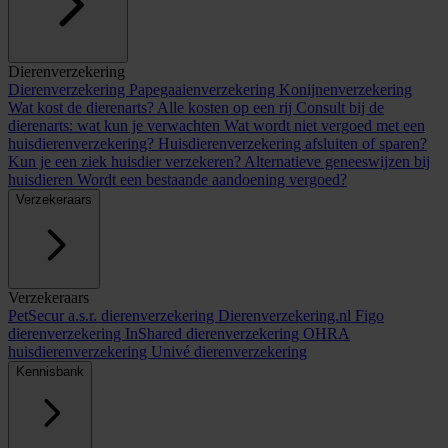
Dierenverzekering
Dierenverzekering
Papegaaienverzekering
Konijnenverzekering
Wat kost de dierenarts? Alle kosten op een rij
Consult bij de
dierenarts: wat kun je verwachten
Wat wordt niet vergoed met een
huisdierenverzekering?
Huisdierenverzekering afsluiten of sparen?
Kun je een ziek huisdier verzekeren?
Alternatieve geneeswijzen bij
huisdieren
Wordt een bestaande aandoening vergoed?
Verzekeraars
Verzekeraars
PetSecur
a.s.r. dierenverzekering
Dierenverzekering.nl
Figo
dierenverzekering
InShared dierenverzekering
OHRA
huisdierenverzekering
Univé dierenverzekering
Kennisbank