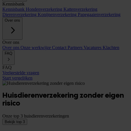
Kennisbank
Kennisbank
Hondenverzekering
Kattenverzekering
Dierenverzekering
Konijnenverzekering
Papegaaienverzekering
Over ons
Over ons
Over ons
Onze werkwijze
Contact
Partners
Vacatures
Klachten
FAQ
FAQ
Veelgestelde vragen
Start vergelijken
Huisdierenverzekering zonder eigen
risico
Onze top 3 huisdierenverzekeringen
Bekijk top 3