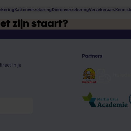
ekering
Kattenverzekering
Dierenverzekering
Verzekeraars
Kennis
t zijn staart?
Partners
rect in je