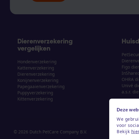
Dierenverzekering
Huisd
vergelijken
PetSecu
Dierenve
Hondenverzekering
Figo die
Kattenverzekering
InShared
Dierenverzekering
OHRA di
Konijnenverzekering
Univé di
Papegaaienverzekering
a.s.r. d
Puppyverzekering
Kittenverzekering
Deze webs
We gebrui
voor soci
Bekijk
hie
© 2026 Dutch PetCare Company B.V.