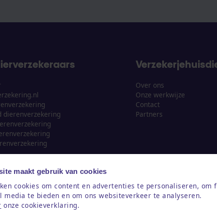
ierverzekeraars
Verzekerjehuisdie
r
Over ons
rzekering.nl
Onze werkwijze
renverzekering
Contact
 dierenverzekering
Partners
erenverzekering
erenverzekering
ierenverzekering
ite maakt gebruik van cookies
ken cookies om content en advertenties te personaliseren, om f
al media te bieden en om ons websiteverkeer te analyseren.
r
onze cookieverklaring.
Cookiebeleid
Privacy
Disclaimer