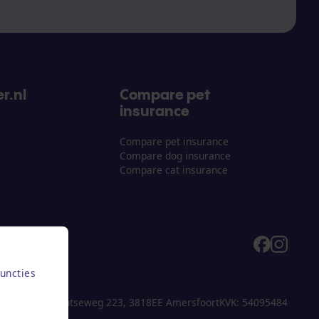
r.nl
Compare pet
insurance
Compare pet insurance
Compare dog insurance
Compare cat insurance
uncties
Utrechtseweg 223, 3818EE Amersfoort
KVK: 54095484