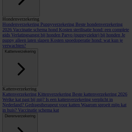
Hondenverzekering
Hondenverzekering
Puppyverzekering
Beste hondenverzekering
2026
Vaccinatie schema hond
Kosten sterilisatie hond: een complete
gids
Verlatingsangst bij honden
Parvo (puppyziekte) bij honden
Je
puppy alleen laten slapen
Kosten spoedoperatie hond: wat kun je
verwachten?
Kattenverzekering
Kattenverzekering
Kattenverzekering
Kittenverzekering
Beste kattenverzekering 2026
Welke kat past bij mij?
Is een kattenverzekering verplicht in
Nederland?
Gedragstherapeut voor katten
Waarom sproeit mijn kat
in huis?
Vaccinatie schema kat
Dierenverzekering