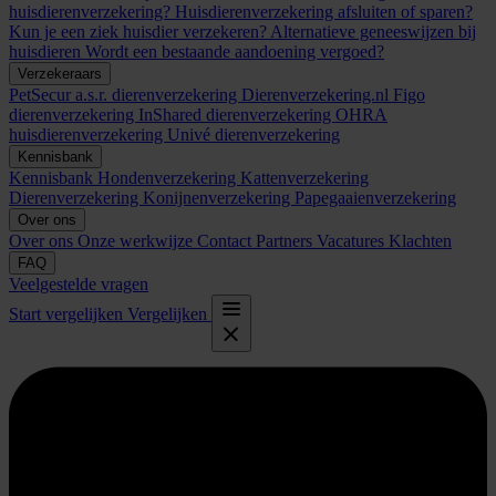
huisdierenverzekering?
Huisdierenverzekering afsluiten of sparen?
Kun je een ziek huisdier verzekeren?
Alternatieve geneeswijzen bij
huisdieren
Wordt een bestaande aandoening vergoed?
Verzekeraars
PetSecur
a.s.r. dierenverzekering
Dierenverzekering.nl
Figo
dierenverzekering
InShared dierenverzekering
OHRA
huisdierenverzekering
Univé dierenverzekering
Kennisbank
Kennisbank
Hondenverzekering
Kattenverzekering
Dierenverzekering
Konijnenverzekering
Papegaaienverzekering
Over ons
Over ons
Onze werkwijze
Contact
Partners
Vacatures
Klachten
FAQ
Veelgestelde vragen
Start vergelijken
Vergelijken