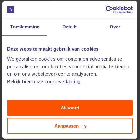
Is er schade veroorzaakt door jouw huisdier en heb je een actieve
aansprakelijkheidsverzekering via verzekerjehuisdier.nl? Vul dan
onderstaand formulier volledig in om je schadeclaim in te dienen.
Zorg dat je de volgende informatie bij de hand hebt:
Toestemming
Details
Over
Naam van je huisdierenverzekering
Indentificatiechipnummer van je huisdier
Deze website maakt gebruik van cookies
Omschrijving van het voorval
We gebruiken cookies om content en advertenties te
personaliseren, om functies voor social media te bieden
Eventuele foto’s, bewijsstukken of medische verklaringen
en om ons websiteverkeer te analyseren.
Schriftelijke aansprakelijkstelling
Bekijk
hier
onze cookieverklaring.
Na ontvangst van je melding nemen we zo snel mogelijk contact
met je op.
Meer weten
Akkoord
Voorwaarden huisdieraansprakelijkheidsverzekering
Aanpassen