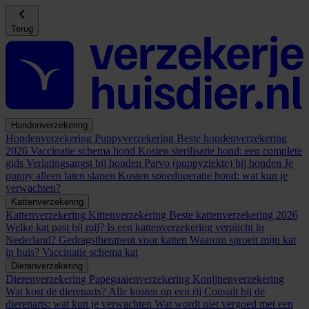
Terug
Hondenverzekering
Hondenverzekering
Puppyverzekering
Beste hondenverzekering
2026
Vaccinatie schema hond
Kosten sterilisatie hond: een complete
gids
Verlatingsangst bij honden
Parvo (puppyziekte) bij honden
Je
puppy alleen laten slapen
Kosten spoedoperatie hond: wat kun je
verwachten?
Kattenverzekering
Kattenverzekering
Kittenverzekering
Beste kattenverzekering 2026
Welke kat past bij mij?
Is een kattenverzekering verplicht in
Nederland?
Gedragstherapeut voor katten
Waarom sproeit mijn kat
in huis?
Vaccinatie schema kat
Dierenverzekering
Dierenverzekering
Papegaaienverzekering
Konijnenverzekering
Wat kost de dierenarts? Alle kosten op een rij
Consult bij de
dierenarts: wat kun je verwachten
Wat wordt niet vergoed met een