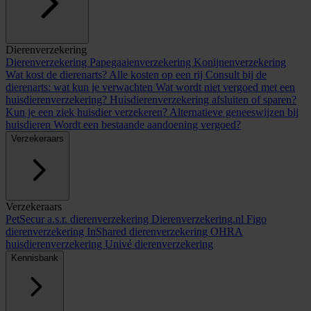
Dierenverzekering
Dierenverzekering
Papegaaienverzekering
Konijnenverzekering
Wat kost de dierenarts? Alle kosten op een rij
Consult bij de
dierenarts: wat kun je verwachten
Wat wordt niet vergoed met een
huisdierenverzekering?
Huisdierenverzekering afsluiten of sparen?
Kun je een ziek huisdier verzekeren?
Alternatieve geneeswijzen bij
huisdieren
Wordt een bestaande aandoening vergoed?
Verzekeraars
Verzekeraars
PetSecur
a.s.r. dierenverzekering
Dierenverzekering.nl
Figo
dierenverzekering
InShared dierenverzekering
OHRA
huisdierenverzekering
Univé dierenverzekering
Kennisbank