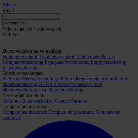
Privacy
Email
Verzenden
Velden met een * zijn verplicht
Partners
Dierenverzekering vergelijken
Hondenverzekering
Kattenverzekering
Dierenverzekering
Konijnenverzekering
Papegaaienverzekering
Puppyverzekering
Kittenverzekering
Huisdierverzekeraars
PetSecur
Dierenverzekering.nl
Figo dierenverzekering
InShared
dierenverzekering
OHRA dierenverzekering
Univé
dierenverzekering
a.s.r. dierenverzekering
Verzekerjehuisdier.nl
Over ons
Onze werkwijze
Contact
Partners
Compare pet insurance
Compare pet insurance
Compare dog insurance
Compare cat
insurance