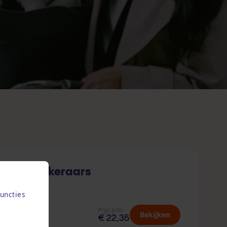
p 3 verzekeraars
uncties
Prijs p/m:
Bekijken
€ 22,35