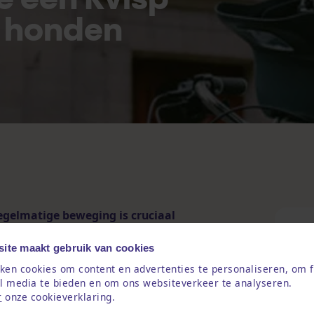
r honden
regelmatige beweging is cruciaal
d. Niet alleen helpt het tegen
To
tering, versterkt de spieren, houdt
ite maakt gebruik van cookies
 stimulatie. Buiten zijn, snuffelen,
ken cookies om content en advertenties te personaliseren, om f
aal natuurlijke behoeften van onze
al media te bieden en om ons websiteverkeer te analyseren.
r
onze cookieverklaring.