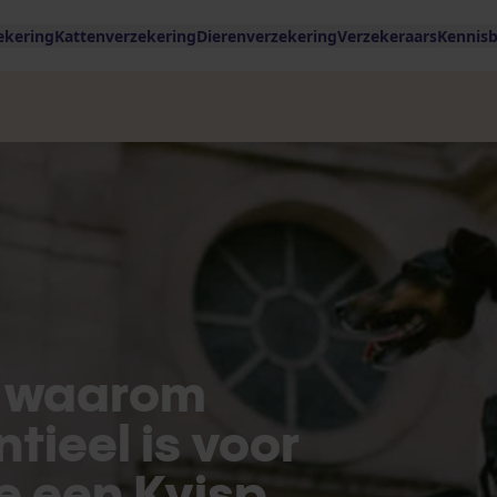
ekering
Kattenverzekering
Dierenverzekering
Verzekeraars
Kennis
: waarom
tieel is voor
e een Kvisp