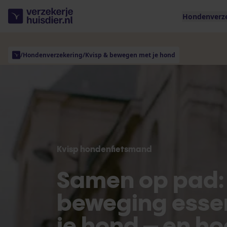
Hondenverz
/
Hondenverzekering
/
Kvisp & bewegen met je hond
Kvisp hondenfietsmand
Samen op pad
beweging essen
je hond – en ho