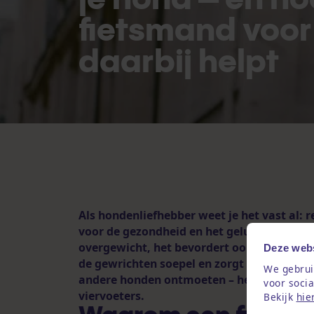
fietsmand voo
daarbij helpt
Als hondenliefhebber weet je het vast al: 
voor de gezondheid en het geluk van je hon
overgewicht, het bevordert ook de spijsver
Deze webs
de gewrichten soepel en zorgt voor mentale
We gebrui
andere honden ontmoeten – het zijn allem
voor soci
viervoeters.
Bekijk
hie