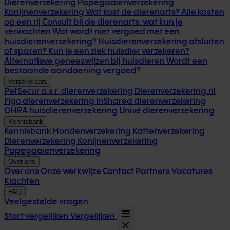
Dierenverzekering
Papegaaienverzekering
Konijnenverzekering
Wat kost de dierenarts? Alle kosten
op een rij
Consult bij de dierenarts: wat kun je
verwachten
Wat wordt niet vergoed met een
huisdierenverzekering?
Huisdierenverzekering afsluiten
of sparen?
Kun je een ziek huisdier verzekeren?
Alternatieve geneeswijzen bij huisdieren
Wordt een
bestaande aandoening vergoed?
Verzekeraars
PetSecur
a.s.r. dierenverzekering
Dierenverzekering.nl
Figo dierenverzekering
InShared dierenverzekering
OHRA huisdierenverzekering
Univé dierenverzekering
Kennisbank
Kennisbank
Hondenverzekering
Kattenverzekering
Dierenverzekering
Konijnenverzekering
Papegaaienverzekering
Over ons
Over ons
Onze werkwijze
Contact
Partners
Vacatures
Klachten
FAQ
Veelgestelde vragen
Start vergelijken
Vergelijken