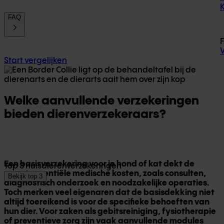
FAQ
Start vergelijken
Welke aanvullende verzekeringen
bieden dierenverzekeraars?
Een basisverzekering voor je hond of kat dekt de
Top 3 huisdierenverzekeringen
meest essentiële medische kosten, zoals consulten,
Bekijk top 3
diagnostisch onderzoek en noodzakelijke operaties.
Toch merken veel eigenaren dat de basisdekking niet
altijd toereikend is voor de specifieke behoeften van
hun dier. Voor zaken als gebitsreiniging, fysiotherapie
of preventieve zorg zijn vaak aanvullende modules