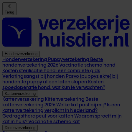
Terug
Hondenverzekering
Hondenverzekering
Puppyverzekering
Beste
hondenverzekering 2026
Vaccinatie schema hond
Kosten sterilisatie hond: een complete gids
Verlatingsangst bij honden
Parvo (puppyziekte) bij
honden
Je puppy alleen laten slapen
Kosten
spoedoperatie hond: wat kun je verwachten?
Kattenverzekering
Kattenverzekering
Kittenverzekering
Beste
kattenverzekering 2026
Welke kat past bij mij?
Is een
kattenverzekering verplicht in Nederland?
Gedragstherapeut voor katten
Waarom sproeit mijn
kat in huis?
Vaccinatie schema kat
Dierenverzekering