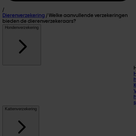
/
Dierenverzekering
/
Welke aanvullende verzekeringen
bieden de dierenverzekeraars?
Hondenverzekering
K
Kattenverzekering