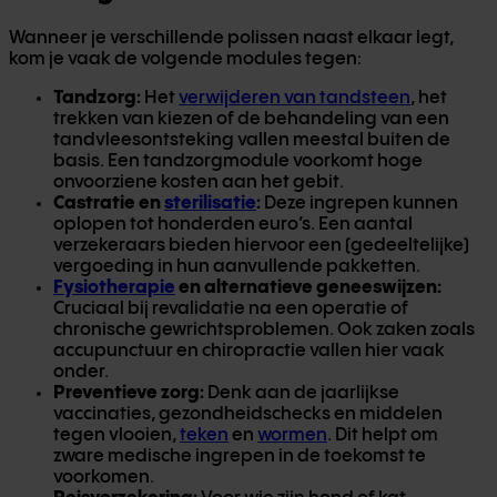
Wanneer je verschillende polissen naast elkaar legt,
kom je vaak de volgende modules tegen:
Tandzorg:
Het
verwijderen van tandsteen
, het
trekken van kiezen of de behandeling van een
tandvleesontsteking vallen meestal buiten de
basis. Een tandzorgmodule voorkomt hoge
onvoorziene kosten aan het gebit.
Castratie en
sterilisatie
:
Deze ingrepen kunnen
oplopen tot honderden euro’s. Een aantal
verzekeraars bieden hiervoor een (gedeeltelijke)
vergoeding in hun aanvullende pakketten.
Fysiotherapie
en alternatieve geneeswijzen:
Cruciaal bij revalidatie na een operatie of
chronische gewrichtsproblemen. Ook zaken zoals
accupunctuur en chiropractie vallen hier vaak
onder.
Preventieve zorg:
Denk aan de jaarlijkse
vaccinaties, gezondheidschecks en middelen
tegen vlooien,
teken
en
wormen
. Dit helpt om
zware medische ingrepen in de toekomst te
voorkomen.